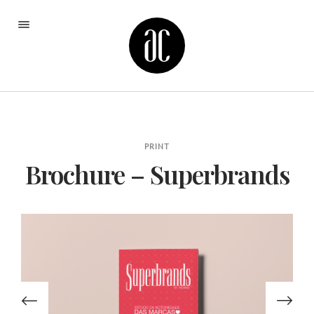
Portefeuille
À propos de moi
Contact
PRINT
Brochure – Superbrands
design@anacouceiro.fr